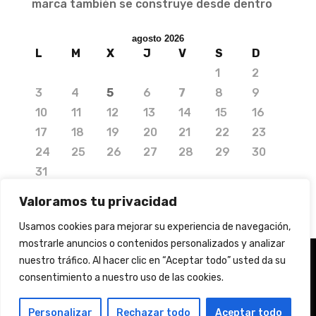
marca también se construye desde dentro
agosto 2026
L
M
X
J
V
S
D
1
2
3
4
5
6
7
8
9
10
11
12
13
14
15
16
17
18
19
20
21
22
23
24
25
26
27
28
29
30
31
« Jul
Valoramos tu privacidad
Usamos cookies para mejorar su experiencia de navegación,
mostrarle anuncios o contenidos personalizados y analizar
nuestro tráfico. Al hacer clic en “Aceptar todo” usted da su
© 2020 Copyright by Media Needs.
consentimiento a nuestro uso de las cookies.
info@medianeeds.es
| Dissenyat per
Media Needs
| Tots els drets reservats |
Nota legal
|
Info
Personalizar
Rechazar todo
Aceptar todo