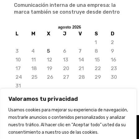
Comunicación interna de una empresa: la
marca también se construye desde dentro
agosto 2026
L
M
X
J
V
S
D
1
2
3
4
5
6
7
8
9
10
11
12
13
14
15
16
17
18
19
20
21
22
23
24
25
26
27
28
29
30
31
« Jul
Valoramos tu privacidad
Usamos cookies para mejorar su experiencia de navegación,
mostrarle anuncios o contenidos personalizados y analizar
nuestro tráfico. Al hacer clic en “Aceptar todo” usted da su
consentimiento a nuestro uso de las cookies.
© 2020 Copyright by Media Needs.